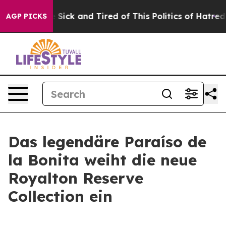
ple Are Sick and Tired of This Politics of Hatred”
The 
AGP PICKS
Das legendäre Paraíso de
la Bonita weiht die neue
Royalton Reserve
Collection ein